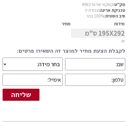
פרסי מוד
מק"ט:
קשקאי שיראז 4963
טכניקת אריגה:
עבודת יד
מצא שטיח
פרסי נהין
סיב השטיח:
100% צמר
פרסי סנה
מידות
מחיר
195X292 ס"מ
פרסי סראפי
₪
פרסי קום
לקבלת הצעת מחיר למוצר זה השאירו פרטים:
פרסי קום משי
פרסי קוצ'אן
פרסי קלארדש
פרסי קשאן
פרסי קשקאי
פרסי שבטי ילמה