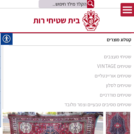
קטלוג מוצרים
שטיחי מעצבים
שטיחים VINTAGE
שטיחים אוריינטליים
שטיחים לסלון
סומק פרסי
שטיחים מודרניים
סומק קווקזי
Arabesque
שטיחים מסיבים טבעיים וצמר מלובד
שטיח קילים
שטיחים מסיבים טבעיים
Bliss
קילים אפגני
שטיחי זיגלר
שטיחים מצמר מלובד
Comfort Shag
קילים הודי
שטיחי משי