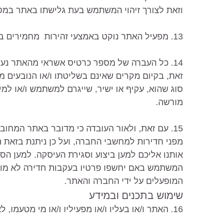
וזאת לצורך זיהוי המשתמש בעת גלישתו באתר במט
13. מפעיל האתר נוקט באמצעי זהירות מחמירים ביותר על מנת לשמור, ככל האפשר, על סודיות המידע.
14. כל העברה של מספר כרטיס אשראי מהאתר נעש
זאת, בקיום מקרים שאינם בשליטתו ו/או הנובעים מכ
סוג שהוא, עקיף או ישיר, שייגרם למשתמש ו/או למ
מורשה.
15. עם זאת, ולאור העובדה כי מדובר באתר המח
מפני חדירות למחשבי החברה, ועל כן ניתנת בזאת 
אותנו אליכם למען ביצוע וסגירת העיסקה. למען הס
המשתמש באם יחשפו פרטיו בעקבות חדירה לא מור
המופעלים על ידי החברה והאתר.
שימוש בתכנים ובמידע
16. האתר ו/או בעליו ו/או מפעיליו ו/או מי מטעמו,