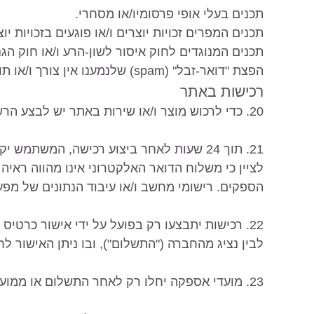
תכנים בעלי אופי פרסומיו/או מסחרי.
תכנים המפרים זכויות יוצרים ו/או פוגעים בזכויות יוצ
תכנים המנוגדים לחוק איסור לשון-הרע ו/או חוק הג
הפצת "דואר-זבל" (spam) שלנמענו אין צורך ו/או תועלת בו.
רכישות באתר
20. כדי לרכוש מוצר ו/או שירות באתר יש לבצע הרשמה אלא אם הלקוח מוגדר כלקוח רשום.
21. תוך 24 שעות לאחר ביצוע רכישה, המשתמ
לציין כי משלוח הדואר האלקטרוני אינו מהווה ראיה 
הספקים. רישומי מחשב ו/או עיבוד הנתונים של מפעי
22. רכישות יתבצעו רק בפועל על ידי אישור כרט
לבין נציג מהחברה ("התשלום"), ובו ניתן האישור ל
23. מועדי אספקה יחלו רק לאחר התשלום או ממועד אישור ההזמנה ע"י חברת האשראי.