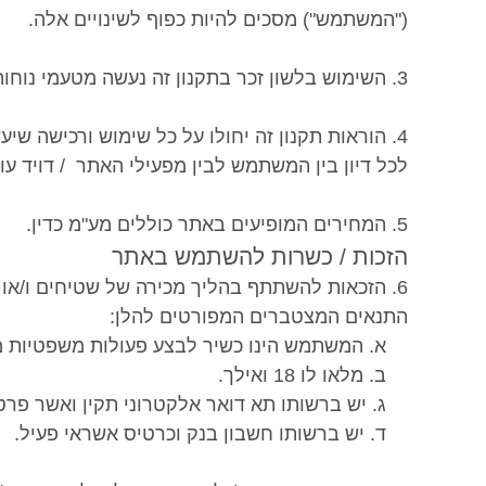
("המשתמש") מסכים להיות כפוף לשינויים אלה.
3. השימוש בלשון זכר בתקנון זה נעשה מטעמי נוחות בלבד ואין בו בכדי לפגוע ו/או ליצור אפליה כלשהי.
4. הוראות תקנון זה יחולו על כל שימוש ורכישה ש
לכל דיון בין המשתמש לבין מפעילי האתר / דויד עוב
5. המחירים המופיעים באתר כוללים מע"מ כדין.
הזכות / כשרות להשתמש באתר
6. הזכאות להשתתף בהליך מכירה של שטיחים ו/א
התנאים המצטברים המפורטים להלן:
א. המשתמש הינו כשיר לבצע פעולות משפטיות מח
ב. מלאו לו 18 ואילך.
ג. יש ברשותו תא דואר אלקטרוני תקין ואשר פרט
ד. יש ברשותו חשבון בנק וכרטיס אשראי פעיל.