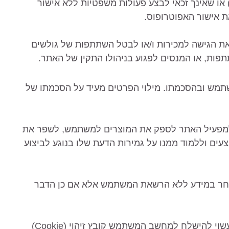
והינך קטין (כלומר טרם מלאו לך 18 שנה) או שאינך זכאי לבצע פעולות משפטיות ללא אישור
ת אישור האפוטרופוס.
את הגישה למכירות ו/או לבטל השתתפות של גולשים
פות, או המנסים לפגוע בניהולו התקין של האתר.
משתמש ובהסכמתו. מילוי הפרטים מעיד על הסכמתו של
 למפעיל האתר לספק את המוצרים למשתמש, לשפר את
ים וללמוד ממנו על גמירות הדעת שלו בנוגע לביצוע
 אחר במידע ללא הרשאת המשתמש אלא אם כן הדבר
12. במהלך הזנת הנתונים על ידי המשתמש באתר עשוי להישלח למחשב המשתמש קובץ זיהוי (Cookie)