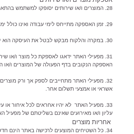
28. המוצרים ו/או שירותים יסופקו למשתמש בהתאם לתנאים שצוינו באתר.
29. זמן האספקה מתייחס לימי עבודה ואינו כולל ימי שישי, שבת וחגי ישראל.
30. במקרה והלקוח מבקש לבטל את העיסקה הוא יקבל זיכוי ולא יחויב בדמי ביטול או קנס כלשהו.
31. מפעילי האתר ידאגו לאספקת כל מוצר ו/או 
האספקה הנקובים בדף הפעולה של המוצרים ו/או הש
32. מפעילי האתר מתחייבים לספק אך ורק מוצרי
אשראי או אמצעי תשלום אחר.
33. מפעיל האתר לא יהיו אחראים לכל איחור או 
עליון ו/או מאירועים שאינם בשליטתם של מפעיל הא
אחריות מוצרים
34. כל השטיחים המוצעים לרכישה באתר הינם חדש