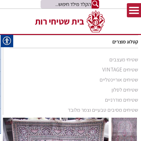
קטלוג מוצרים
שטיחי מעצבים
שטיחים VINTAGE
שטיחים אוריינטליים
שטיחים לסלון
סומק פרסי
שטיחים מודרניים
סומק קווקזי
Arabesque
שטיחים מסיבים טבעיים וצמר מלובד
שטיח קילים
שטיחים מסיבים טבעיים
Bliss
קילים אפגני
שטיחי זיגלר
שטיחים מצמר מלובד
Comfort Shag
קילים הודי
שטיחי משי