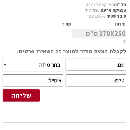
פרסי מוד
מק"ט:
משי קשמיר 3475
טכניקת אריגה:
עבודת יד
מצא שטיח
פרסי נהין
סיב השטיח:
100% משי
פרסי סנה
מידות
מחיר
170X250 ס"מ
פרסי סראפי
₪
פרסי קום
לקבלת הצעת מחיר למוצר זה השאירו פרטים:
פרסי קום משי
פרסי קוצ'אן
פרסי קלארדש
פרסי קשאן
פרסי קשקאי
פרסי שבטי ילמה