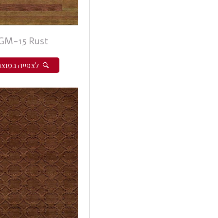
פרסי המדאן
אפגני שורש משי
פרסי טבריז
GM-15 Rust
פרסי מוד
פרסי נהין
לצפייה במוצר
פרסי סנה
פרסי סראפי
פרסי קום
פרסי קום משי
פרסי קוצ'אן
פרסי קלארדש
פרסי קשאן
פרסי קשקאי
פרסי שבטי ילמה