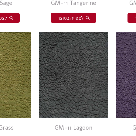
Sage
GM-11 Tangerine
GM
לצפייה במוצר
לצפי
מידות
קולקציה
צבעים
חומר
Grass
GM-11 Lagoon
G
צורה