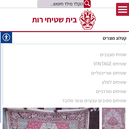
קטלוג מוצרים
שטיחי מעצבים
שטיחים VINTAGE
שטיחים אוריינטליים
שטיחים לסלון
סומק פרסי
שטיחים מודרניים
סומק קווקזי
Arabesque
שטיחים מסיבים טבעיים וצמר מלובד
שטיח קילים
שטיחים מסיבים טבעיים
Bliss
קילים אפגני
שטיחי זיגלר
שטיחים מצמר מלובד
Comfort Shag
קילים הודי
שטיחי משי