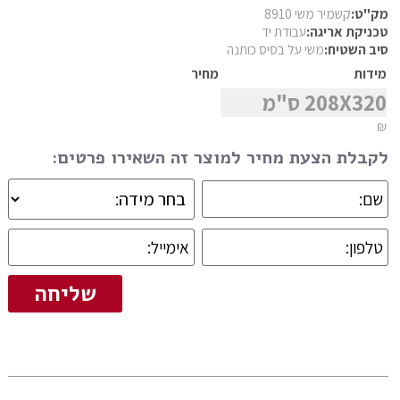
פרסי מוד
מק"ט:
קשמיר משי 8910
טכניקת אריגה:
עבודת יד
מצא שטיח
פרסי נהין
סיב השטיח:
משי על בסיס כותנה
פרסי סנה
מידות
מחיר
208X320 ס"מ
פרסי סראפי
₪
פרסי קום
לקבלת הצעת מחיר למוצר זה השאירו פרטים:
פרסי קום משי
פרסי קוצ'אן
פרסי קלארדש
פרסי קשאן
פרסי קשקאי
פרסי שבטי ילמה