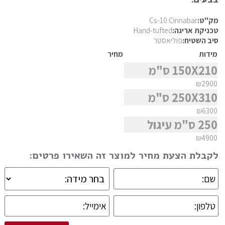
פרסי מוד
סגנון
מק"ט:
Cs-10 Cinnabar
פרסי נהין
טכניקת אריגה:
Hand-tufted
סיב השטיח:
פוליאסטר
פרסי סנה
מידות
מחיר
מצא שטיח
פרסי סראפי
150X210 ס"מ
פרסי קום
₪2900
פרסי קום משי
250X310 ס"מ
פרסי קוצ'אן
₪6300
250 ס"מ עיגול
פרסי קלארדש
₪4900
פרסי קשאן
לקבלת הצעת מחיר למוצר זה השאירו פרטים:
פרסי קשקאי
פרסי שבטי ילמה