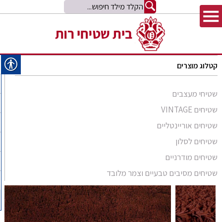
קטלוג מוצרים
שטיחי מעצבים
שטיחים VINTAGE
שטיחים אוריינטליים
שטיחים לסלון
סומק פרסי
שטיחים מודרניים
סומק קווקזי
Arabesque
שטיחים מסיבים טבעיים וצמר מלובד
שטיח קילים
שטיחים מסיבים טבעיים
Bliss
קילים אפגני
שטיחי זיגלר
שטיחים מצמר מלובד
Comfort Shag
קילים הודי
שטיחי משי