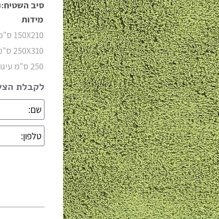
סיב השטיח:
פ
מידות
150X210 ס"מ
250X310 ס"מ
250 ס"מ עיגול
לקבלת הצעת
מידות
קולקציה
צבעים
חומר
צורה