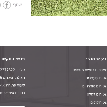
שתף:
סגנון
מצא שטיח
דע שימושי
פרטי התקשרו
אמרים בנושא שטיחים
טלפון: 052-2277822 | טלפון נוסף: 03-6445534
תצוגה: המכתש 6 חולון,
טיחי מעצבים
שעות פתיחה: א’-ה’ 10:00-19:00. ו’ 14:00
טיחים מודרניים
כתובת אימייל: ddiem26@gmail.com
טיחים לסלון
טיח קילים