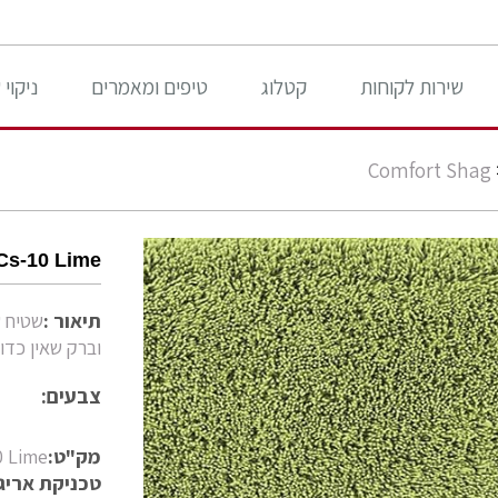
שירות לקוחות
קטלוג
טיפים ומאמרים
ניקוי
Comfort Shag
Cs-10 Lime
תיאור :
שטיח ש
וברק שאין כדו
צבעים:
מק"ט:
0 Lime
טכניקת אריג