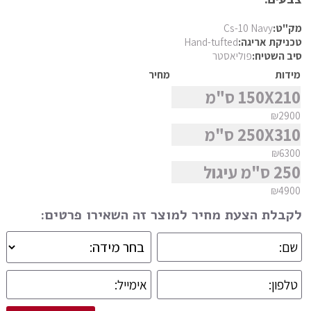
פרסי מוד
סגנון
מק"ט:
Cs-10 Navy
פרסי נהין
טכניקת אריגה:
Hand-tufted
סיב השטיח:
פוליאסטר
פרסי סנה
מידות
מחיר
מצא שטיח
פרסי סראפי
150X210 ס"מ
פרסי קום
₪2900
פרסי קום משי
250X310 ס"מ
פרסי קוצ'אן
₪6300
250 ס"מ עיגול
פרסי קלארדש
₪4900
פרסי קשאן
לקבלת הצעת מחיר למוצר זה השאירו פרטים:
פרסי קשקאי
פרסי שבטי ילמה