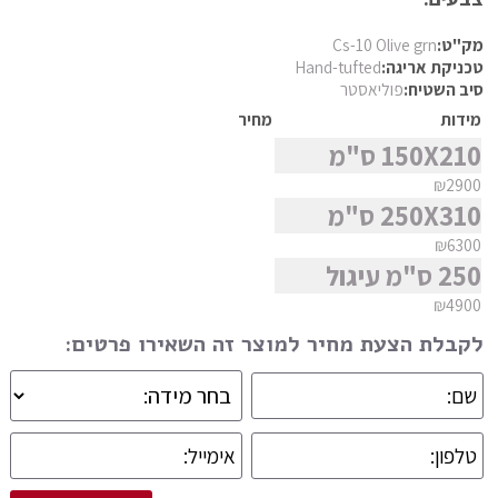
פרסי מוד
סגנון
מק"ט:
Cs-10 Olive grn
פרסי נהין
טכניקת אריגה:
Hand-tufted
סיב השטיח:
פוליאסטר
פרסי סנה
מידות
מחיר
מצא שטיח
פרסי סראפי
150X210 ס"מ
פרסי קום
₪2900
פרסי קום משי
250X310 ס"מ
פרסי קוצ'אן
₪6300
250 ס"מ עיגול
פרסי קלארדש
₪4900
פרסי קשאן
לקבלת הצעת מחיר למוצר זה השאירו פרטים:
פרסי קשקאי
פרסי שבטי ילמה