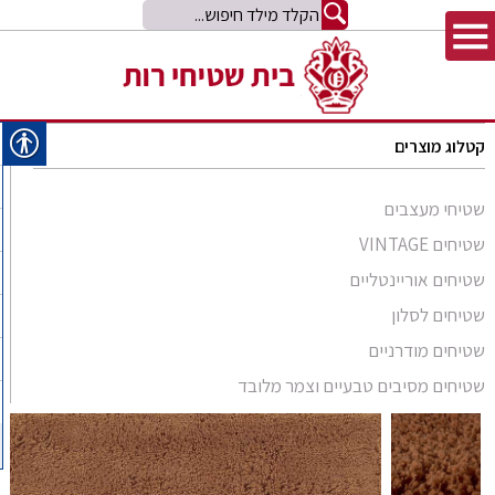
קטלוג מוצרים
שטיחי מעצבים
שטיחים VINTAGE
שטיחים אוריינטליים
שטיחים לסלון
סומק פרסי
שטיחים מודרניים
סומק קווקזי
Arabesque
שטיחים מסיבים טבעיים וצמר מלובד
שטיח קילים
שטיחים מסיבים טבעיים
Bliss
קילים אפגני
שטיחי זיגלר
שטיחים מצמר מלובד
Comfort Shag
קילים הודי
שטיחי משי