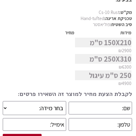
פרסי מוד
סגנון
מק"ט:
Cs-10 Rust
פרסי נהין
טכניקת אריגה:
Hand-tufted
סיב השטיח:
פוליאסטר
פרסי סנה
מידות
מחיר
מצא שטיח
פרסי סראפי
150X210 ס"מ
פרסי קום
₪2900
פרסי קום משי
250X310 ס"מ
פרסי קוצ'אן
₪6300
250 ס"מ עיגול
פרסי קלארדש
₪4900
פרסי קשאן
לקבלת הצעת מחיר למוצר זה השאירו פרטים:
פרסי קשקאי
פרסי שבטי ילמה