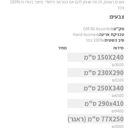
חומר
וטונים רגועים, זה מה שנותן להם את המראה הייחודי. מיוצר בהודו מ 100%
פרסי מוד
צמר
פרסי נהין
צבעים:
צורה
פרסי סנה
מק"ט:
GM-06 Assorted
פרסי סראפי
סגנון
טכניקת אריגה:
Hand-loomed
סיב השטיח:
100% צמר
פרסי קום
מידות
מחיר
פרסי קום משי
מצא שטיח
150X240 ס"מ
פרסי קוצ'אן
₪3600
פרסי קלארדש
230X290 ס"מ
פרסי קשאן
₪5100
250X340 ס"מ
פרסי קשקאי
₪6500
פרסי שבטי ילמה
290x410 ס"מ
₪9400
77X250 ס"מ (ראנר)
₪3000