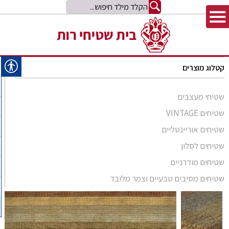
קטלוג מוצרים
שטיחי מעצבים
שטיחים VINTAGE
שטיחים אוריינטליים
שטיחים לסלון
סומק פרסי
שטיחים מודרניים
סומק קווקזי
Arabesque
שטיחים מסיבים טבעיים וצמר מלובד
שטיח קילים
שטיחים מסיבים טבעיים
Bliss
קילים אפגני
שטיחי זיגלר
שטיחים מצמר מלובד
Comfort Shag
קילים הודי
שטיחי משי