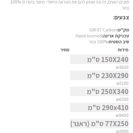
חומר
וטונים רגועים, זה מה שנותן להם את המראה הייחודי. מיוצר בהודו מ 100%
פרסי מוד
צמר.
פרסי נהין
צבעים:
צורה
פרסי סנה
מק"ט:
GM-07 Carbon
פרסי סראפי
סגנון
טכניקת אריגה:
Hand-loomed
סיב השטיח:
100% צמר
פרסי קום
מידות
מחיר
פרסי קום משי
מצא שטיח
150X240 ס"מ
פרסי קוצ'אן
₪3600
פרסי קלארדש
230X290 ס"מ
פרסי קשאן
₪5100
250X340 ס"מ
פרסי קשקאי
₪6500
פרסי שבטי ילמה
290x410 ס"מ
₪9400
77X250 ס"מ (ראנר)
₪3000