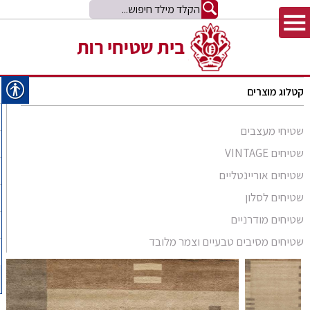
קטלוג מוצרים
שטיחי מעצבים
שטיחים VINTAGE
שטיחים אוריינטליים
שטיחים לסלון
סומק פרסי
שטיחים מודרניים
סומק קווקזי
Arabesque
שטיחים מסיבים טבעיים וצמר מלובד
שטיח קילים
שטיחים מסיבים טבעיים
Bliss
קילים אפגני
שטיחי זיגלר
שטיחים מצמר מלובד
Comfort Shag
קילים הודי
שטיחי משי