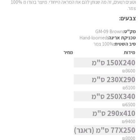
חומר
וטונים רגועים, זה מה שנותן להם את המראה הייחודי. מיוצר בהודו מ 100%
פרסי מוד
צמר.
פרסי נהין
צבעים:
צורה
פרסי סנה
מק"ט:
GM-09 Brown
פרסי סראפי
סגנון
טכניקת אריגה:
Hand-loomed
סיב השטיח:
100% צמר
פרסי קום
מידות
מחיר
פרסי קום משי
מצא שטיח
150X240 ס"מ
פרסי קוצ'אן
₪3600
פרסי קלארדש
230X290 ס"מ
פרסי קשאן
₪5100
250X340 ס"מ
פרסי קשקאי
₪6500
פרסי שבטי ילמה
290x410 ס"מ
₪9400
77X250 ס"מ (ראנר)
₪3000