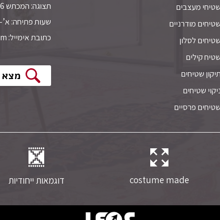
תצוגה: המכתש 6 חולון,
טיחי מעצבים
שעות פתיחה: א’-ה’ 10:00-19:00. ו’ 14:00
טיחים מודרניים
כתובת אימייל: ddiem26@gmail.com
טיחים לסלון
טיח קילים
יקון שטיחים
מצא 
יקוי שטיחים
טיחים פרסיים
costume made
דוגמאות ייחודיות