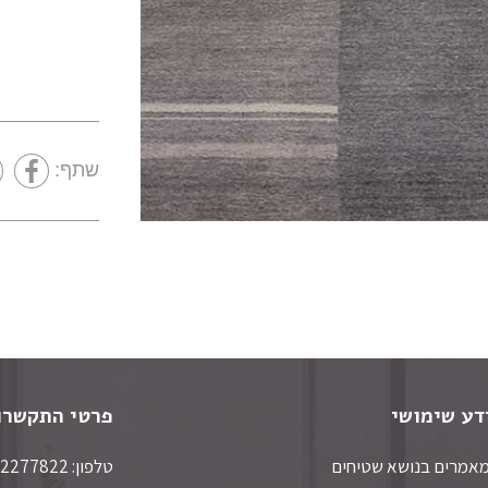
חומר
צורה
סגנון
שתף:
מצא שטיח
דע שימושי
פרטי התקשרו
אמרים בנושא שטיחים
טלפון: 052-2277822 | טלפון נוסף: 03-6445534