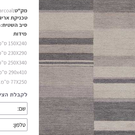
מק"ט:
arcoal
טכניקת אריג
סיב השטיח:
%
מידות
150X240 ס"מ
230X290 ס"מ
250X340 ס"מ
290x410 ס"מ
77X250 ס"מ (ראנר)
מידות
לקבלת הצעת
קולקציה
צבעים