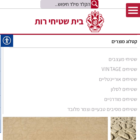
קטלוג מוצרים
שטיחי מעצבים
שטיחים VINTAGE
שטיחים אוריינטליים
שטיחים לסלון
סומק פרסי
שטיחים מודרניים
סומק קווקזי
Arabesque
שטיחים מסיבים טבעיים וצמר מלובד
שטיח קילים
שטיחים מסיבים טבעיים
Bliss
קילים אפגני
שטיחי זיגלר
שטיחים מצמר מלובד
Comfort Shag
קילים הודי
שטיחי משי