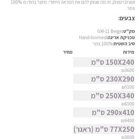
חומר
וטונים רגועים, זה מה שנותן להם את המראה הייחודי. מיוצר בהודו מ 100%
פרסי מוד
צמר.
פרסי נהין
צבעים:
צורה
פרסי סנה
מק"ט:
GM-11 Beige
פרסי סראפי
סגנון
טכניקת אריגה:
Hand-loomed
סיב השטיח:
100% צמר
פרסי קום
מידות
מחיר
פרסי קום משי
מצא שטיח
150X240 ס"מ
פרסי קוצ'אן
₪3600
פרסי קלארדש
230X290 ס"מ
פרסי קשאן
₪5100
250X340 ס"מ
פרסי קשקאי
₪6500
פרסי שבטי ילמה
290x410 ס"מ
₪9400
77X250 ס"מ (ראנר)
₪3000