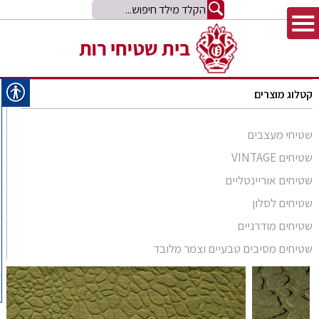
קטלוג מוצרים
שטיחי מעצבים
שטיחים VINTAGE
שטיחים אוריינטליים
שטיחים לסלון
סומק פרסי
שטיחים מודרניים
סומק קווקזי
Arabesque
שטיחים מסיבים טבעיים וצמר מלובד
שטיח קילים
שטיחים מסיבים טבעיים
Bliss
קילים אפגני
שטיחי זיגלר
שטיחים מצמר מלובד
Comfort Shag
קילים הודי
שטיחי משי