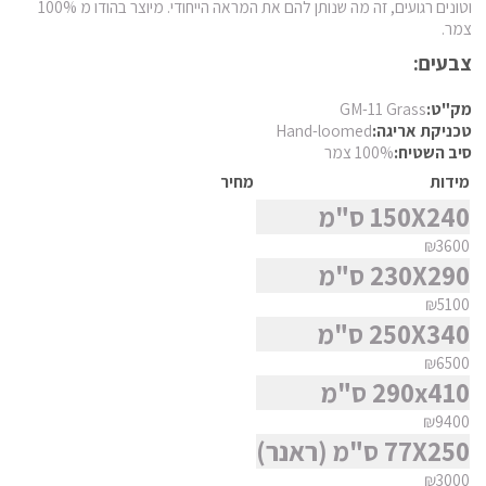
חומר
וטונים רגועים, זה מה שנותן להם את המראה הייחודי. מיוצר בהודו מ 100%
פרסי מוד
צמר.
פרסי נהין
צבעים:
צורה
פרסי סנה
מק"ט:
GM-11 Grass
פרסי סראפי
סגנון
טכניקת אריגה:
Hand-loomed
סיב השטיח:
100% צמר
פרסי קום
מידות
מחיר
פרסי קום משי
מצא שטיח
150X240 ס"מ
פרסי קוצ'אן
₪3600
פרסי קלארדש
230X290 ס"מ
פרסי קשאן
₪5100
250X340 ס"מ
פרסי קשקאי
₪6500
פרסי שבטי ילמה
290x410 ס"מ
₪9400
77X250 ס"מ (ראנר)
₪3000