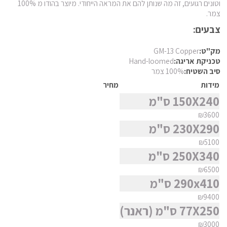
חומר
וטונים רגועים, זה מה שנותן להם את המראה הייחודי. מיוצר בהודו מ 100%
פרסי מוד
צמר.
פרסי נהין
צבעים:
צורה
פרסי סנה
מק"ט:
GM-13 Copper
פרסי סראפי
סגנון
טכניקת אריגה:
Hand-loomed
סיב השטיח:
100% צמר
פרסי קום
מידות
מחיר
פרסי קום משי
מצא שטיח
150X240 ס"מ
פרסי קוצ'אן
₪3600
פרסי קלארדש
230X290 ס"מ
פרסי קשאן
₪5100
250X340 ס"מ
פרסי קשקאי
₪6500
פרסי שבטי ילמה
290x410 ס"מ
₪9400
77X250 ס"מ (ראנר)
₪3000