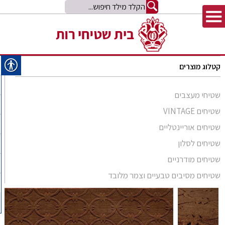
קטלוג מוצרים
שטיחי מעצבים
שטיחים VINTAGE
שטיחים אוריינטליים
שטיחים לסלון
סומק פרסי
שטיחים מודרניים
סומק קווקזי
Arabesque
שטיחים מסיבים טבעיים וצמר מלובד
שטיח קילים
שטיחים מסיבים טבעיים
Bliss
קילים אפגני
שטיחי זיגלר
שטיחים מצמר מלובד
Comfort Shag
קילים הודי
שטיחי משי