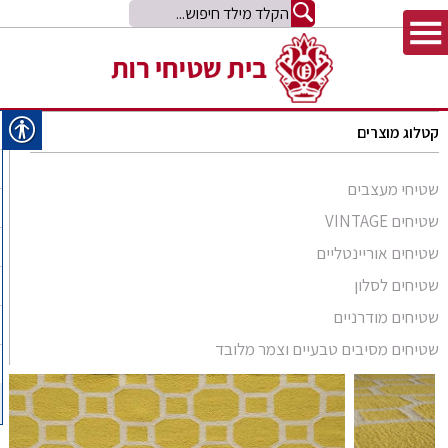
קטלוג מוצרים
שטיחי מעצבים
שטיחים VINTAGE
שטיחים אוריינטליים
שטיחים לסלון
סומק פרסי
שטיחים מודרניים
סומק קווקזי
Arabesque
שטיחים מסיבים טבעיים וצמר מלובד
שטיח קילים
שטיחים מסיבים טבעיים
Bliss
קילים אפגני
שטיחי זיגלר
שטיחים מצמר מלובד
Comfort Shag
קילים הודי
שטיחי משי