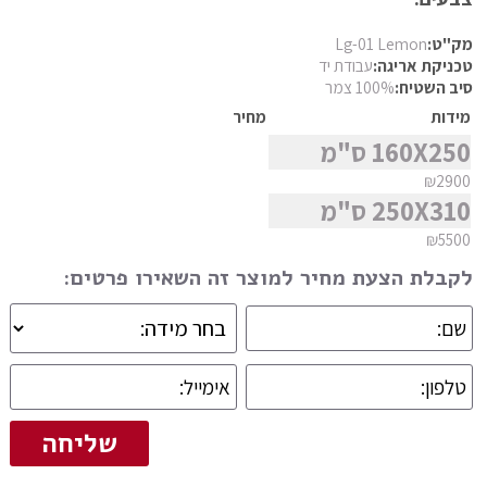
סגנון
פרסי מוד
מק"ט:
Lg-01 Lemon
פרסי נהין
טכניקת אריגה:
עבודת יד
סיב השטיח:
100% צמר
פרסי סנה
מצא שטיח
מידות
מחיר
פרסי סראפי
160X250 ס"מ
פרסי קום
₪2900
פרסי קום משי
250X310 ס"מ
פרסי קוצ'אן
₪5500
פרסי קלארדש
לקבלת הצעת מחיר למוצר זה השאירו פרטים:
פרסי קשאן
פרסי קשקאי
פרסי שבטי ילמה