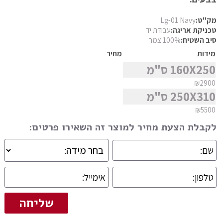
סגנון
פרסי מוד
מק"ט:
Lg-01 Navy
פרסי נהין
טכניקת אריגה:
עבודת יד
סיב השטיח:
100% צמר
פרסי סנה
מצא שטיח
מידות
מחיר
פרסי סראפי
160X250 ס"מ
פרסי קום
₪2900
פרסי קום משי
250X310 ס"מ
פרסי קוצ'אן
₪5500
פרסי קלארדש
לקבלת הצעת מחיר למוצר זה השאירו פרטים:
פרסי קשאן
פרסי קשקאי
פרסי שבטי ילמה