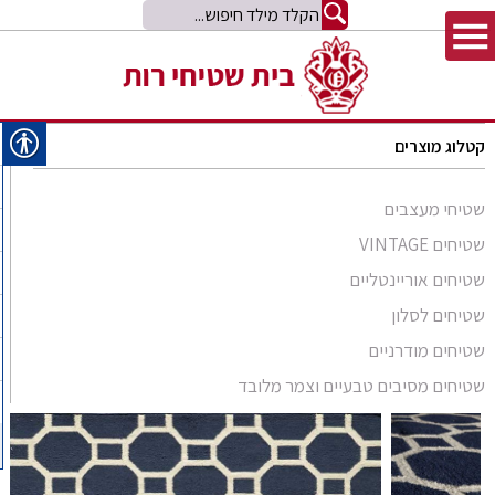
קטלוג מוצרים
שטיחי מעצבים
שטיחים VINTAGE
שטיחים אוריינטליים
שטיחים לסלון
סומק פרסי
שטיחים מודרניים
סומק קווקזי
Arabesque
שטיחים מסיבים טבעיים וצמר מלובד
שטיח קילים
שטיחים מסיבים טבעיים
Bliss
קילים אפגני
שטיחי זיגלר
שטיחים מצמר מלובד
Comfort Shag
קילים הודי
שטיחי משי