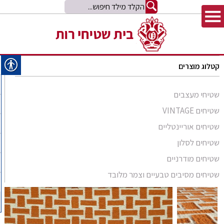
קטלוג מוצרים
שטיחי מעצבים
שטיחים VINTAGE
שטיחים אוריינטליים
שטיחים לסלון
סומק פרסי
שטיחים מודרניים
סומק קווקזי
Arabesque
שטיחים מסיבים טבעיים וצמר מלובד
שטיח קילים
שטיחים מסיבים טבעיים
Bliss
קילים אפגני
שטיחי זיגלר
שטיחים מצמר מלובד
Comfort Shag
קילים הודי
שטיחי משי