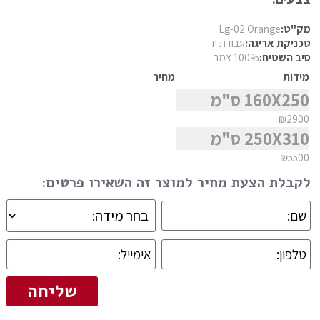
סגנון
פרסי מוד
מק"ט:
Lg-02 Orange
פרסי נהין
טכניקת אריגה:
עבודת יד
סיב השטיח:
100% צמר
פרסי סנה
מצא שטיח
מידות
מחיר
פרסי סראפי
160X250 ס"מ
פרסי קום
₪2900
פרסי קום משי
250X310 ס"מ
פרסי קוצ'אן
₪5500
פרסי קלארדש
לקבלת הצעת מחיר למוצר זה השאירו פרטים:
פרסי קשאן
פרסי קשקאי
פרסי שבטי ילמה