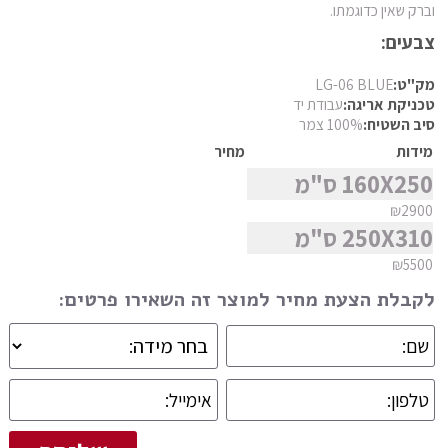
וברק שאין כדוגמתו.
פרסי מוד
סגנון
צבעים:
פרסי נהין
פרסי סנה
מק"ט:
LG-06 BLUE
טכניקת אריגה:
עבודת יד
מצא שטיח
פרסי סראפי
סיב השטיח:
100% צמר
פרסי קום
מידות
מחיר
160X250 ס"מ
פרסי קום משי
₪2900
פרסי קוצ'אן
250X310 ס"מ
פרסי קלארדש
₪5500
פרסי קשאן
לקבלת הצעת מחיר למוצר זה השאירו פרטים:
פרסי קשקאי
פרסי שבטי ילמה