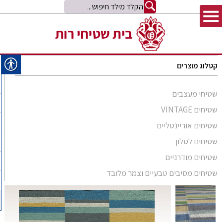
קטלוג מוצרים
שטיחי מעצבים
שטיחים VINTAGE
שטיחים אוריינטליים
שטיחים לסלון
סומק פרסי
שטיחים מודרניים
סומק קווקזי
Arabesque
שטיחים מסיבים טבעיים וצמר מלובד
שטיח קילים
שטיחים מסיבים טבעיים
Bliss
קילים אפגני
שטיחי זיגלר
שטיחים מצמר מלובד
Comfort Shag
קילים הודי
שטיחי משי