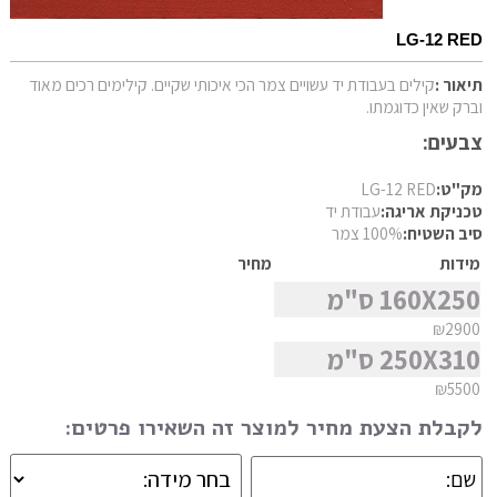
צורה
פרסי מוד
LG-12 RED
פרסי נהין
סגנון
תיאור :
קילים בעבודת יד עשויים צמר הכי איכותי שקיים. קילימים רכים מאוד
פרסי סנה
וברק שאין כדוגמתו.
פרסי סראפי
צבעים:
פרסי קום
מצא שטיח
מק"ט:
LG-12 RED
פרסי קום משי
טכניקת אריגה:
עבודת יד
סיב השטיח:
100% צמר
פרסי קוצ'אן
מידות
מחיר
פרסי קלארדש
160X250 ס"מ
פרסי קשאן
₪2900
פרסי קשקאי
250X310 ס"מ
פרסי שבטי ילמה
₪5500
לקבלת הצעת מחיר למוצר זה השאירו פרטים: