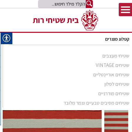
קטלוג מוצרים
שטיחי מעצבים
שטיחים VINTAGE
שטיחים אוריינטליים
שטיחים לסלון
סומק פרסי
שטיחים מודרניים
סומק קווקזי
Arabesque
שטיחים מסיבים טבעיים וצמר מלובד
שטיח קילים
שטיחים מסיבים טבעיים
Bliss
קילים אפגני
שטיחי זיגלר
שטיחים מצמר מלובד
Comfort Shag
קילים הודי
שטיחי משי