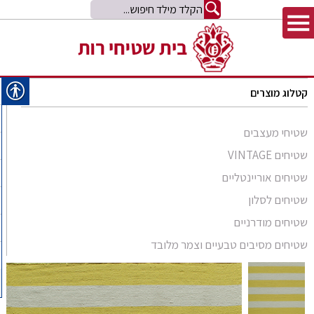
קטלוג מוצרים
שטיחי מעצבים
שטיחים VINTAGE
שטיחים אוריינטליים
שטיחים לסלון
סומק פרסי
שטיחים מודרניים
סומק קווקזי
Arabesque
שטיחים מסיבים טבעיים וצמר מלובד
שטיח קילים
שטיחים מסיבים טבעיים
Bliss
קילים אפגני
שטיחי זיגלר
שטיחים מצמר מלובד
Comfort Shag
קילים הודי
שטיחי משי