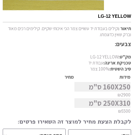
פרסי מוד
צורה
פרסי נהין
LG-12 YELLOW
פרסי סנה
סגנון
תיאור :
קילים בעבודת יד עשויים צמר הכי איכותי שקיים. קילימים רכים מאוד
פרסי סראפי
וברק שאין כדוגמתו.
צבעים:
פרסי קום
מצא שטיח
פרסי קום משי
מק"ט:
LG-12 YELLOW
טכניקת אריגה:
עבודת יד
פרסי קוצ'אן
סיב השטיח:
100% צמר
פרסי קלארדש
מידות
מחיר
פרסי קשאן
160X250 ס"מ
פרסי קשקאי
₪2900
250X310 ס"מ
פרסי שבטי ילמה
₪5500
לקבלת הצעת מחיר למוצר זה השאירו פרטים: