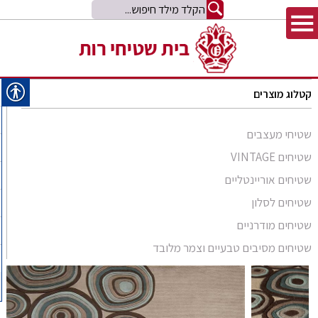
קטלוג מוצרים
שטיחי מעצבים
שטיחים VINTAGE
שטיחים אוריינטליים
שטיחים לסלון
סומק פרסי
שטיחים מודרניים
סומק קווקזי
Arabesque
שטיחים מסיבים טבעיים וצמר מלובד
שטיח קילים
שטיחים מסיבים טבעיים
Bliss
קילים אפגני
שטיחי זיגלר
שטיחים מצמר מלובד
Comfort Shag
קילים הודי
שטיחי משי