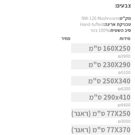
פרסי מוד
צבעים:
צבעים
פרסי נהין
מק"ט:
NW-120 Mushroom
חומר
טכניקת אריגה:
Hand-tufted
פרסי סנה
סיב השטיח:
100% צמר
פרסי סראפי
מידות
מחיר
צורה
פרסי קום
160X250 ס"מ
פרסי קום משי
₪3900
סגנון
230X290 ס"מ
פרסי קוצ'אן
₪5100
פרסי קלארדש
250X340 ס"מ
מצא שטיח
פרסי קשאן
₪6300
פרסי קשקאי
290x410 ס"מ
פרסי שבטי ילמה
₪9400
77X250 ס"מ (ראנר)
₪3000
77X370 ס"מ (ראנר)