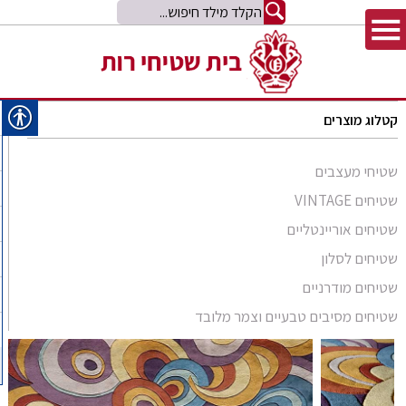
קטלוג מוצרים
שטיחי מעצבים
שטיחים VINTAGE
שטיחים אוריינטליים
שטיחים לסלון
סומק פרסי
שטיחים מודרניים
סומק קווקזי
Arabesque
שטיחים מסיבים טבעיים וצמר מלובד
שטיח קילים
שטיחים מסיבים טבעיים
Bliss
קילים אפגני
שטיחי זיגלר
שטיחים מצמר מלובד
Comfort Shag
קילים הודי
שטיחי משי