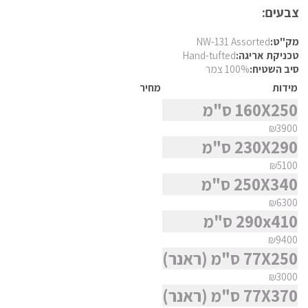
פרסי מוד
צבעים:
צבעים
פרסי נהין
מק"ט:
NW-131 Assorted
חומר
טכניקת אריגה:
Hand-tufted
פרסי סנה
סיב השטיח:
100% צמר
פרסי סראפי
מידות
מחיר
צורה
פרסי קום
160X250 ס"מ
פרסי קום משי
₪3900
סגנון
230X290 ס"מ
פרסי קוצ'אן
₪5100
פרסי קלארדש
250X340 ס"מ
מצא שטיח
פרסי קשאן
₪6300
פרסי קשקאי
290x410 ס"מ
פרסי שבטי ילמה
₪9400
77X250 ס"מ (ראנר)
₪3000
77X370 ס"מ (ראנר)