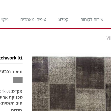
שירות לקוחות
קטלוג
טיפים ומאמרים
ניקוי
tchwork 01
תיאור :
צבעים
מק"ט:
ork 01
טכניקת אריג
סיב השטיח:
%
מידות