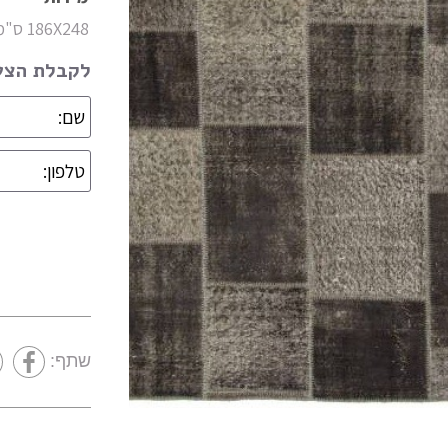
186X248 ס"מ
לקבלת הצעת
מידות
קולקציה
צבעים
חומר
שתף:
צורה