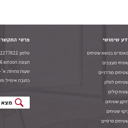
סגנון
מצא שטיח
דע שימושי
פרטי התקשרו
אמרים בנושא שטיחים
טלפון: 052-2277822 | טלפון נוסף: 03-6445534
תצוגה: המכתש 6 חולון,
טיחי מעצבים
שעות פתיחה: א’-ה’ 10:00-19:00. ו’ 14:00
טיחים מודרניים
כתובת אימייל: ddiem26@gmail.com
טיחים לסלון
טיח קילים
יקון שטיחים
מצא 
יקוי שטיחים
טיחים פרסיים