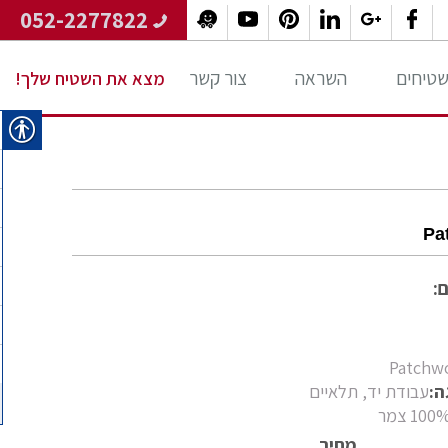
052-2277822
 שטיחים
השראה
צור קשר
מצא את השטיח שלך!
Pa
:
Patchw
ה:
עבודת יד, תלאיים
100 צמר
מחיר