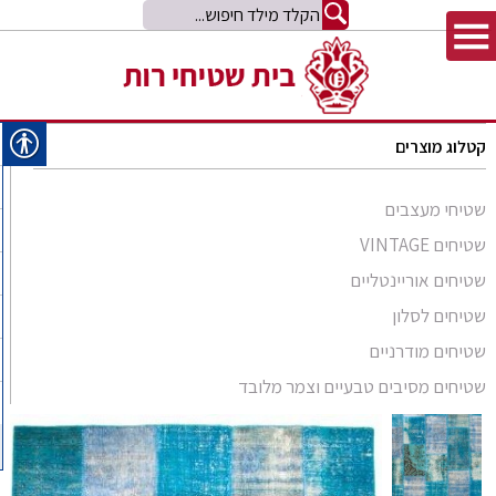
קטלוג מוצרים
שטיחי מעצבים
שטיחים VINTAGE
שטיחים אוריינטליים
שטיחים לסלון
סומק פרסי
שטיחים מודרניים
סומק קווקזי
Arabesque
שטיחים מסיבים טבעיים וצמר מלובד
שטיח קילים
שטיחים מסיבים טבעיים
Bliss
קילים אפגני
שטיחי זיגלר
שטיחים מצמר מלובד
Comfort Shag
קילים הודי
שטיחי משי