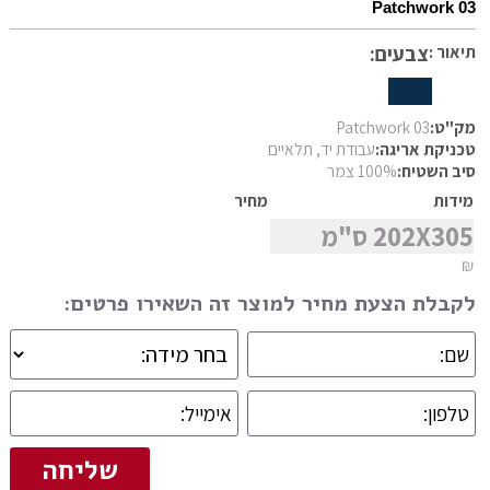
Patchwork 03
פרסי מוד
סגנון
תיאור :
צבעים:
פרסי נהין
פרסי סנה
מצא שטיח
פרסי סראפי
מק"ט:
Patchwork 03
טכניקת אריגה:
עבודת יד, תלאיים
פרסי קום
סיב השטיח:
100% צמר
פרסי קום משי
מידות
מחיר
202X305 ס"מ
פרסי קוצ'אן
₪
פרסי קלארדש
לקבלת הצעת מחיר למוצר זה השאירו פרטים:
פרסי קשאן
פרסי קשקאי
פרסי שבטי ילמה