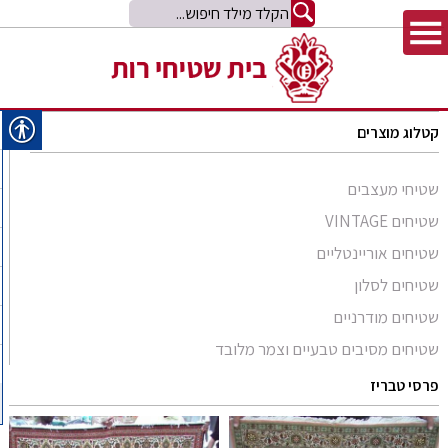
קטלוג מוצרים
שטיחי מעצבים
שטיחים VINTAGE
שטיחים אוריינטליים
שטיחים לסלון
סומק פרסי
שטיחים מודרניים
סומק קווקזי
Arabesque
שטיחים מסיבים טבעיים וצמר מלובד
שטיח קילים
שטיחים מסיבים טבעיים
Bliss
קילים אפגני
שטיחי זיגלר
פרסי טבריז
שטיחים מצמר מלובד
Comfort Shag
קילים הודי
שטיחי משי