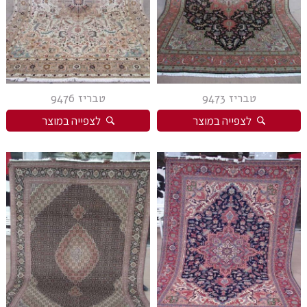
טבריז 9473
טבריז 9476
לצפייה במוצר
לצפייה במוצר
מידות
קולקציה
צבעים
חומר