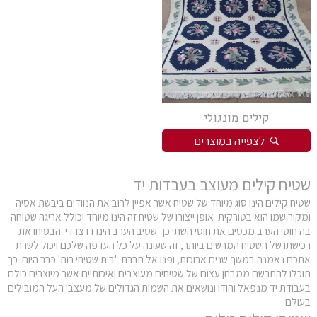
פרסי מוד
פרסי נהין
פרסי סנה
פרסי סראפי
פרסי קום
קילים מונגולי
פרסי קום משי
לצפייה במוצרים
פרסי קוצ'אן
פרסי קלארדש
שטיח קילים מעוצב בעבדות יד
פרסי קשאן
שטיח קילים הינו סוג מיוחד של שטיח אשר אפיין לרוב את הנוודים ביבשת אסיה
ומקור שמו הוא בטורקית. אופן ייצורו של שטיח זה הינו מיוחד וכולל אריגה שטוחה
פרסי קשקאי
בה חוטי הערב מכסים את חוטי השתי כך שטיב הערב הינו דו צדדי. הבטיחו את
פרסי שבטי ילמה
רכישתו של השטיח המרשים ביותר, זה שעונה על כל העדפה שלכם ויכול לשרת
אתכם נאמנה במשך שנים ארוכות, ופנו אל חברת 'בית שטיחי רות' כבר היום. כך
תוכלו להתרשם ממבחן עצום של שטיחים מעוצבים ואיכותיים אשר מיוצרים כולם
בעבודת יד מנפאל והודו ונושאים את השמות הגדולים של מעצבי העל המובילים
בעולם.