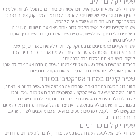
שטיחי קילים זולים
שטיח קילים הוא אחד מבין השטיחים המיוחדים ביותר בהם תוכלו לבחור. על מנת
להבין האם סוג זה של שטיחים יוכל להתאים לכם בצורה מדויקת, איגדנו בפניכם
מספר נקודות חשובות בנושא שכדאי יהיה להכיר:
מידות
שטיחי הקילים יהיו אלו אשר כוללים לרוב צורות גיאומטריות שונות ומעניינות.
בשטיחים הללו ניתן יהיה לעשות שימוש משני הצדדים, דבר אשר הופך אותם
ליעילים במיוחד.
קולקציה
שטיחי הקילים מתאפיינים גם במשקל קל יחסית לשטיחים אחרים, כך שכל
ההתנהלות עמו הופכת לפשוטה הרבה יותר לעומת אחרים. כך ניתן יהיה גם
לנקות ולשאוב אותם בקלות רבה הרבה יותר.
צבעים
הפרדת הצבעים בשטיח נעשית על ידי אריגתו בשיטה מיוחדת אשר מבדילה אותו
באופן מהותי לעומת שטיחים הנארגים בשיטות מקובלות ורגילות.
שטיח קילים במחיר אטרקטיבי במיוחד
חומר
חשוב לזכור כי גם במידה ואתם אוהבים את המראה של השטיח בחנות או באתר,
חשוב יהיה להתייעץ עם אנשי המקצוע המיומנים בתחום על מנת שאלו יוכלו
לעזור לכם להתאים את השטיח גם לבית. בדרך זו תוכלו לבחור בשטיח הנכון
צורה
בעבורכם, זה שיתרום לעיצוב ויאפשר את יצירתה של האווירה מיוחדת אותה אתם
מבקשים ליצור. לקבלת פרטים נוספים בנושא, הנכם מוזמנים ליצור קשר עם
סגנון
חברתנו כבר היום.
שטיחי קילים מודרניים
שטיח קילים הוא למעשה שטיח שנארג משני צדדיו, להבדיל משטיחים מודרניים