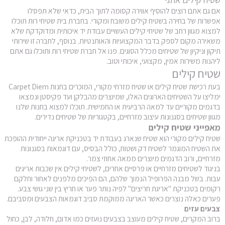
אם גם אתם רוצים להוסיף אווירה קסומה לתוך הבית, כדאי שלא תפסלו
אפשרות של בחירה בשטיח קילים משובח ומקורי. בחברת בית שטיחי רות תוכלו
למצוא מגוון רחב של שטיחי קילים העשויים עבודת יד איכותית ומדוקדקת שלא
משאירה מקום לספק בדבר המקצועיות והאותנטיות. בנוסף, לחברה זו שירותי
תיקון וניקיון של שטיחים מכלל הסוגים. פנו אל חברת שטיחי רות ותוכלו גם אתם
ליהנות משירות אמין, מקצועי, איכותי וטוב.
שטיח קילים
בעת רכישת שטיח קילים או שטיח מזרחי מקורי, המוכרים בחנות Carpet Diem
ימליצו על השטיחים הארוגים האלו, שמיוצרים מהבלקן ועד פקיסטן ונמצאו
בדגמים מקוריים עד למאה הרביעית או החמישית. תוכלו למצוא בחנות שלנו
מגוון שטיחים בסגנונות עיצוב מזרחיים, בקטגוריות של שטיחים נדירים.
מאפייני שטיח קילים
שטיח קילים מקורי הוא שטיח שנארג בעבודת יד בטכניקת אריגה ייחודית ההופכת
את השטיח המוגמר לשטיח דק ושטוח, כולל הבסיס, עם דוגמאות בסגנונות
מזרחיים, ורוב הדגמים מיוצרים ממאה אחוזי צמר.
בניגוד לשטיחים מזרחיים או פרסיים אחרים, לשטיחי קילים אין שכבות אריגים
עבות. בשל מבנה הפרופיל הנמוך שלהם, הם הפיכים מלפנים לאחור וחלקם
רקומים בטכניקת "אריגת חריצים" לפיה נותר פער או חריץ בין שני גושי צבע.
פערים כאלה נוצרים כאשר האריגה ממוקמת סביב דוגמאות הצבעים ומסביבם.
צבעים עזים
ברוב המקרים, שטיח קילים מעוצב בצבעים נועזים כמו אדום, חלודה, לבן, כחול