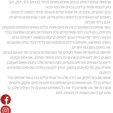
וגרסאות צבעים דומים. צבעים אחרים עשויים לכלול בין היתר ורוד, ירוק, זהב.
ניתן למצוא שטיחי קילים בצבעים של צמר טבעי.
ברוב המקרים, עיצוב זה של שטיחי קילים מאפשר יצירת דפוסים לדפוסים
גיאומטריים המאופיינים בדפוסים נועזים וחדים, אם כי גם עיצובים פרחוניים
אינם בלתי מוכרים.
בעוד שאספנים וסוחרים רבים ראו פעם שטיחי קילים נחותים משטיחים מסוקסים
מזרחיים, ניתן להבין למה שטיח קילים עלה בפופולריות בשנים האחרונות בגלל
העיצוב הייחודי שלו ומחירו הנמוך לעתים קרובות בהשוואה לשטיחים עבים.
בשורה התחתונה, שטיחים נדירים מבוקשים היום על ידי בעלי בתים שמעצבים
את בתיהם בסגנונות ייחודיים
תפיסות הנחיתות של שטיחי הקילים של היום הוחלפו בהערכה של מוצאם וטבעם
השונים ביחס לשטיחים הנארגים על בסיס מסחרי מוחלט. אם אתם זקוקים
לייעוץ על שטיחים מזרחיים מקוריים, צוות השירות שלנו בחנות Carpet Diem,
שיש לה ותק של 42 שנים בתחום, ימליץ לכם על בחירת השטיחים המתאימים
לביתכם.
אנחנו אוהבים לחלוק את הידע שלנו על שטיח קילים בפרט ועל שטיחים מכל
העולם בכלל. אנו מומחים בניקוי שטיחים מזרחיים ופרסיים, שיקום, תיקונים
והערכות שווי. אנו שוטפים ביד את כל השטיחים האמונים על הטיפול שלנו, כך
שהם יקבלו את תשומת לב המגיעה להם.