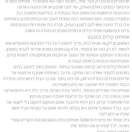
שנתפרים ונארגים רק מצד אחד, כשהצד השני הוא משטח בד. שטיחים מסוג זה
מצא שטיח
היו מאוד נפוצים בעולם העתיק, עוד לפני שהמציאו את מכונות האריגה
המכאניות הראשונות והיו עושים הכול בעבודת יד במלאכת מחשבת רבה
ובשקידה עצומה. היום משפחות רבות בוחרות לעצב את הבתים שלהם בשטיחים
אלו בגלל החיבה שיש להם לסגנון העתיק. חברת בית שטיחי רות המפורסמת
מייצרת ומשווקת שטיחי קילים איכותיים וטובים מהמעלה הראשונה.
שטיחים קילים במבצע
כשחושבים לקנות שטיח לבית, צריך להסתכל על כלל היתרונות והשיקולים שיש
לעשות. לא רק המראה והמחיר, אלא גם נתונים נוספים שכדאי להביא בחשבון
כמו צורת התחזוקה והשימור של המוצר או הקלות שבאחסון שלו. לשטיח קילים
מגוון יתרונות הנמנים ברשימה קטנה זו:
לשטיחי קילים מראה קלאסי ואותנטי במיוחד. מתאים ביותר לעיצוב בתים
כשרוצים להוסיף אווירת רטרו עתיקה. מדובר בשטיחים שעיצבו ארמונות של
שליטים ומלכים במזרח הרחוק, וזה יהיה נחמד אם בני הבית ירגישו טיפה מהדרת
הכבוד השמורה למי שמעצב את ביתו בשטיח כזה.
שטיחים אלו אווריריים במיוחד, כלומר צורת האריגה בדרך כלל היא כזו שהאריגה
אינה צפופה מדי, מה שמקל על מלאכת שאיבת האבק והניקיון.
אלו שטיחים די קלים. ניתן להזיז ולהעביר אותם ממקום למקום בלי לשבור את
הגב. בגלל המשקל שלהם ניתן בקלות לתלות אותם על הקירות מבלי חשש
שיפלו או יזיקו לקיר.
בית שטיחי רות מייצרת ומשווקת שטיחים כאלו במגוון סגנונות מקוריים עוצרי
נשימה. לכל שטיח יש את הסיפור שלו.
שטיח קילים אתני